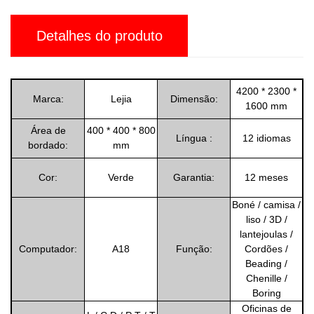
Detalhes do produto
4200 * 2300 *
Marca:
Lejia
Dimensão:
1600 mm
Área de
400 * 400 * 800
Língua :
12 idiomas
bordado:
mm
Cor:
Verde
Garantia:
12 meses
Boné / camisa /
liso / 3D /
lantejoulas /
Computador:
A18
Função:
Cordões /
Beading /
Chenille /
Boring
Oficinas de