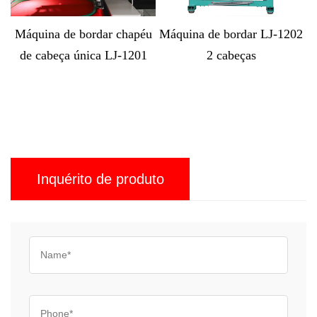
ordar chapéu
Máquina de bordar LJ-1202
Máquina computa
nica LJ-1201
2 cabeças
de bordar boné
cabeças LJ-M
Inquérito de produto