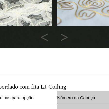
Previous
Next
bordado com fita LJ-Coiling:
has para opção
Número da Cabeça