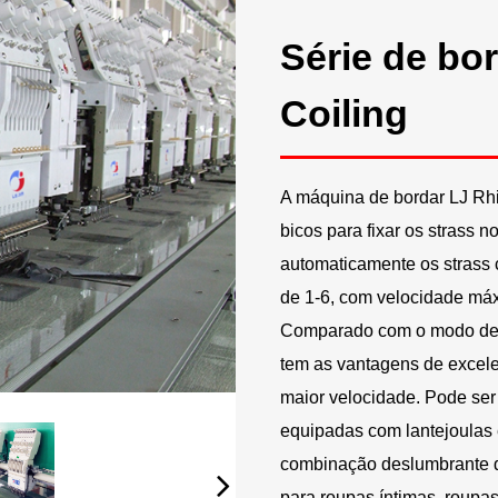
Série de bo
Coiling
A máquina de bordar LJ Rhin
bicos para fixar os strass n
automaticamente os stras
de 1-6, com velocidade máx
Comparado com o modo de fi
tem as vantagens de excele
maior velocidade. Pode se
equipadas com lantejoulas e
combinação deslumbrante d
para roupas íntimas, roupas