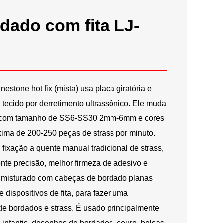
Русский
rdado com fita LJ-
Latine
estone hot fix (mista) usa placa giratória e
o tecido por derretimento ultrassônico. Ele muda
s com tamanho de SS6-SS30 2mm-6mm e cores
ima de 200-250 peças de strass por minuto.
xação a quente manual tradicional de strass,
nte precisão, melhor firmeza de adesivo e
r misturado com cabeças de bordado planas
 dispositivos de fita, para fazer uma
e bordados e strass. É usado principalmente
 infantis, desenhos de bordados, couro, bolsas,