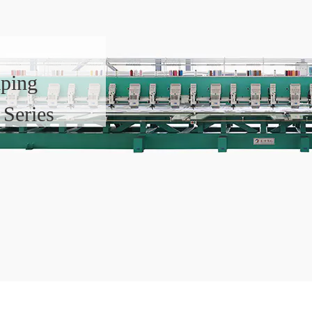
aping
Series