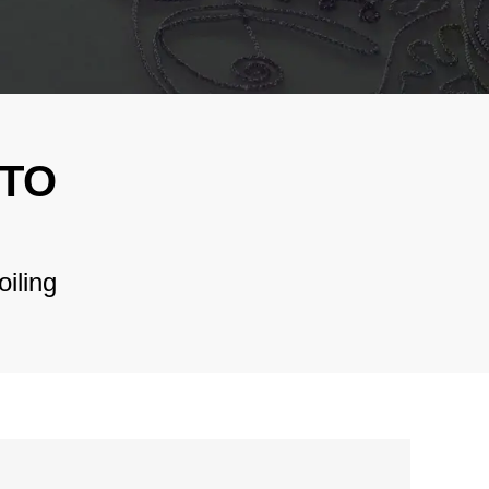
فارسی
ar
te LJ-
Bahasa Melayu
Italiano
ordar
nal
Deutsch
TO
ar
Nederlands
 /
বাংলা
ar LJ-
iling
ão
ไทย
Tiếng Việt
한국어
日本語
Français