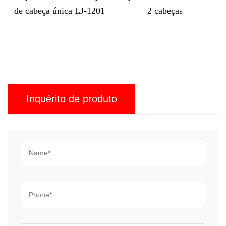
ica LJ-1201
2 cabeças
de bordar boné 
cabeças LJ-M
Inquérito de produto