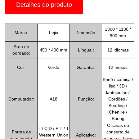
Detalhes do produto
1300 * 1130 *
Marca:
Lejia
Dimensão:
900 mm
Área de
450 * 400 mm
Língua :
12 idiomas
bordado:
Cor:
Verde
Garantia:
12 meses
Boné / camisa /
liso / 3D /
lantejoulas /
Computador:
A18
Função:
Cordões /
Beading /
Chenille /
Boring
Oficinas de
L / C D / P T / T
Forma de
conserto de
Western Union
Aplicativo:
pagamento:
máquinas Lojas