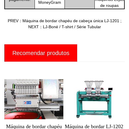
MoneyGram
de roupas
PREV：Máquina de bordar chapéu de cabeça única LJ-1201
;
NEXT：LJ-Boné / T-shirt / Série Tubular
Recomendar produtos
ordar chapéu
Máquina de bordar LJ-1202
Máquina computa