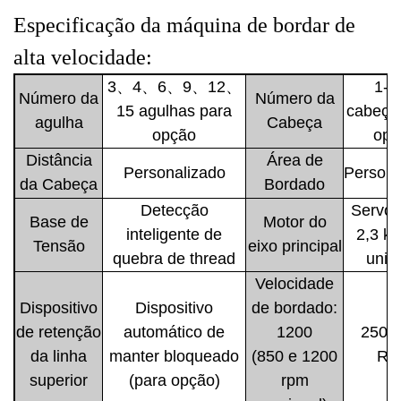
Especificação da máquina de bordar de
alta velocidade:
3、4、6、9、12、
1-2
Número da
Número da
15 agulhas para
cabeça
agulha
Cabeça
opção
opç
Distância
Área de
Personalizado
Persona
da Cabeça
Bordado
Detecção
Servo 
Base de
Motor do
inteligente de
2,3 k
Tensão
eixo principal
quebra de thread
unid
Velocidade
Dispositivo
Dispositivo
de bordado:
de retenção
automático de
1200
250-
da linha
manter bloqueado
(850 e 1200
RP
superior
(para opção)
rpm