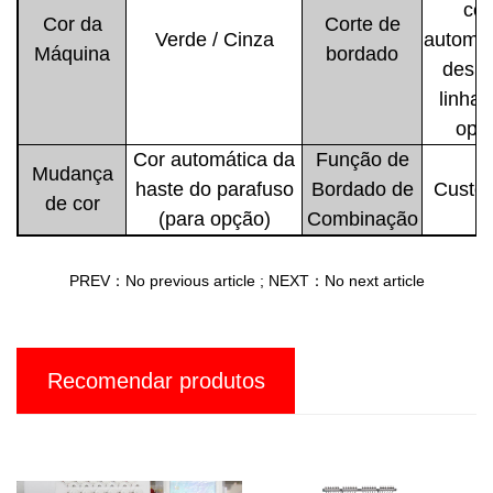
cor
Cor da
Corte de
Verde / Cinza
automát
Máquina
bordado
desig
linha 
opç
Cor automática da
Função de
Mudança
haste do parafuso
Bordado de
Custo
de cor
(para opção)
Combinação
PREV：No previous article
;
NEXT：No next article
Recomendar produtos