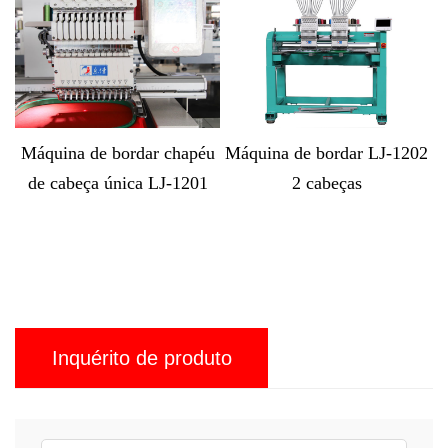
hapéu
Máquina de bordar LJ-1202
Máquina computadorizad
-1201
2 cabeças
de bordar boné com 12
cabeças LJ-MX1212
Inquérito de produto