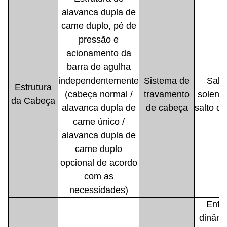
alavanca dupla de
came duplo, pé de
pressão e
acionamento da
barra de agulha
independentemente
Sistema de
Salt
Estrutura
(cabeça normal /
travamento
solenó
da Cabeça
alavanca dupla de
de cabeça
salto d
came único /
alavanca dupla de
came duplo
opcional de acordo
com as
necessidades)
Entr
dinâmi