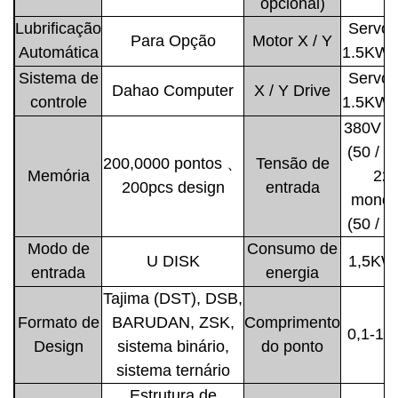
opcional)
Lubrificação
Servo 
Para Opção
Motor X / Y
Automática
1.5KW 
Sistema de
Servo 
Dahao Computer
X / Y Drive
controle
1.5KW 
380V tr
(50 / 6
200,0000 pontos 、
Tensão de
Memória
22
200pcs design
entrada
monof
(50 / 6
Modo de
Consumo de
U DISK
1,5KW
entrada
energia
Tajima (DST), DSB,
Formato de
BARUDAN, ZSK,
Comprimento
0,1-12
Design
sistema binário,
do ponto
sistema ternário
Estrutura de